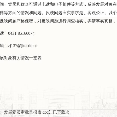
间，党员和群众可通过电话和电子邮件等方式，反映发展对象在
律等方面的情况和问题。反映问题应实事求是、客观公正。以个
反映问题严格保密，对反映问题进行调查核实，弄清事实真相，
话：
0431-85166074
箱：
zj137@jlu.edu.cn
展对象有关情况一览表
）发展党员审批呈报表.doc
】已下载
次